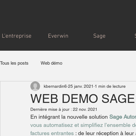
L'entreprise
Everwin
Sage
Tous les posts
Web démo
kbernardin6
25 janv. 2021
1 min de lecture
WEB DEMO SAGE 
Dernière mise à jour :
22 nov. 2021
En intégrant la nouvelle solution
Sage Auto
vous automatisez et simplifiez l’ensemble 
factures entrantes
 : de leur réception à leu