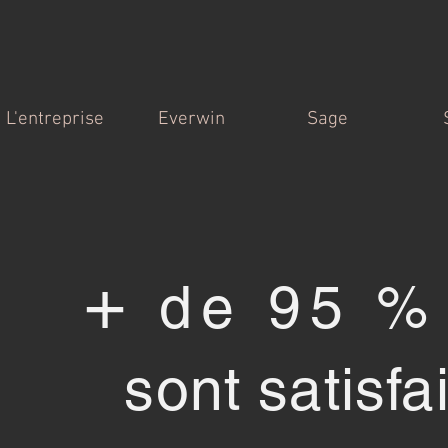
L'entreprise
Everwin
Sage
+
de 95 % 
sont satisfa