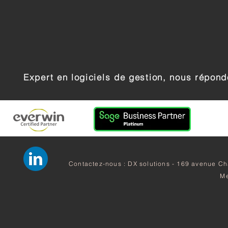
Expert en logiciels de gestion, nous répon
Contactez-nous : DX solutions - 169 avenue Cha
Me